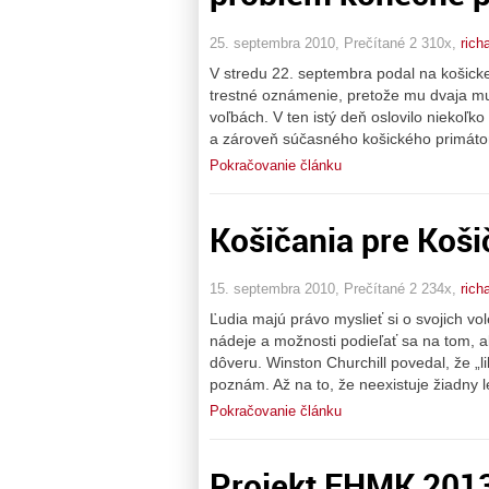
25. septembra 2010, Prečítané 2 310x,
rich
V stredu 22. septembra podal na košick
trestné oznámenie, pretože mu dvaja m
voľbách. V ten istý deň oslovilo niekoľko
a zároveň súčasného košického primáto
Pokračovanie článku
Košičania pre Koš
15. septembra 2010, Prečítané 2 234x,
rich
Ľudia majú právo myslieť si o svojich v
nádeje a možnosti podieľať sa na tom, a
dôveru. Winston Churchill povedal, že „l
poznám. Až na to, že neexistuje žiadny le
Pokračovanie článku
Projekt EHMK 2013