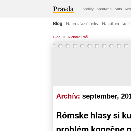
Správy
Športweb
Auto
Kok
Blog
Najnovšie články
Najčítanejšie č
Blog
>
Richard Raši
Archív:
september, 20
Rómske hlasy si k
problém konečne p