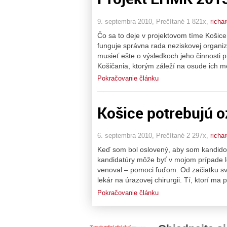
9. septembra 2010, Prečítané 1 821x,
richar
Čo sa to deje v projektovom tíme Košic
funguje správna rada neziskovej organiz
musieť ešte o výsledkoch jeho činnosti 
Košičania, ktorým záleží na osude ich m
Pokračovanie článku
Košice potrebujú o
6. septembra 2010, Prečítané 2 297x,
richar
Keď som bol oslovený, aby som kandidov
kandidatúry môže byť v mojom prípade 
venoval – pomoci ľuďom. Od začiatku 
lekár na úrazovej chirurgii. Tí, ktorí ma 
Pokračovanie článku