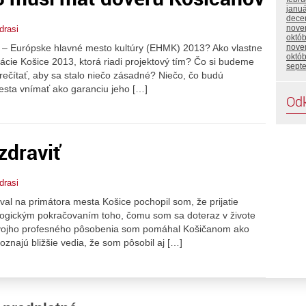
janu
dece
nove
drasi
októ
e – Európske hlavné mesto kultúry (EHMK) 2013? Ako vlastne
nove
októ
ácie Košice 2013, ktorá riadi projektový tím? Čo si budeme
sept
prečítať, aby sa stalo niečo zásadné? Niečo, čo budú
esta vnímať ako garanciu jeho […]
Od
zdraviť
drasi
al na primátora mesta Košice pochopil som, že prijatie
logickým pokračovaním toho, čomu som sa doteraz v živote
svojho profesného pôsobenia som pomáhal Košičanom ako
poznajú bližšie vedia, že som pôsobil aj […]