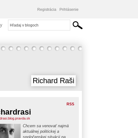
Registrácia
Prihlásenie
y
Richard Raši
RSS
chardrasi
rdrasi.blog.pravda.sk
Chcem sa venovať najmä
aktuálnej politickej a
spoločenskej situácii na