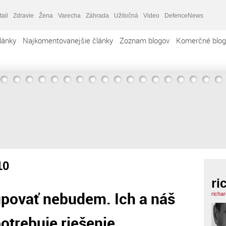
tail
Zdravie
Žena
Varecha
Záhrada
Užitočná
Video
DefenceNews
lánky
Najkomentovanejšie články
Zoznam blogov
Komerčné blog
10
ri
upovať nebudem. Ich a náš
richa
otrebuje riešenie