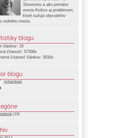
Slovensku a ako primátor
mesta Košice aj problémom,
ktoré sužujú obyvateľov
o rodného mesta.
tistiky blogu
t článkov: 19
ová čítanosť: 57308x
merná čítanosť článkov: 3016x
or blogu
richardrasi
egórie
radené
(19)
hív
uár 2012