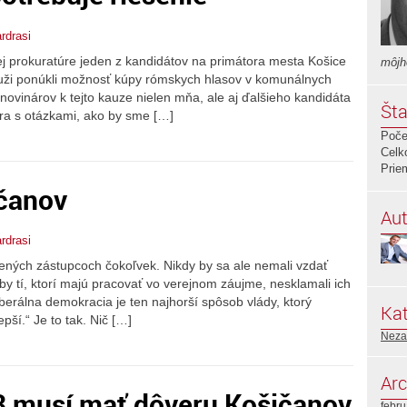
ardrasi
ej prokuratúre jeden z kandidátov na primátora mesta Košice
môjh
uži ponúkli možnosť kúpy rómskych hlasov v komunálnych
 novinárov k tejto kauze nielen mňa, ale aj ďalšieho kandidáta
Šta
ra s otázkami, ako by sme […]
Poče
Celk
Prie
ičanov
Aut
ardrasi
olených zástupcoch čokoľvek. Nikdy by sa ale nemali vzdať
by tí, ktorí majú pracovať vo verejnom záujme, nesklamali ich
iberálna demokracia je ten najhorší spôsob vlády, ktorý
Kat
pší.“ Je to tak. Nič […]
Neza
Arc
 musí mať dôveru Košičanov
febr