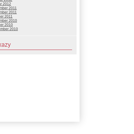
ár 2012
mber 2011
mber 2011
ber 2011
mber 2010
ber 2010
ember 2010
kazy